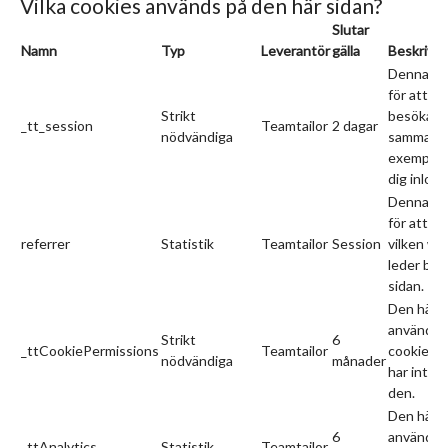
Vilka cookies används på den här sidan?
Slutar
Namn
Typ
Leverantör
gälla
Beskrivni
Denna co
för att sp
Strikt
besökare
_tt_session
Teamtailor
2 dagar
nödvändiga
sammanhan
exempel f
dig inlogg
Denna co
för att id
referrer
Statistik
Teamtailor
Session
vilken w
leder besö
sidan.
Den här 
används 
Strikt
6
_ttCookiePermissions
Teamtailor
cookie-ba
nödvändiga
månader
har inter
den.
Den här 
6
används f
_ttAnalytics
Statistik
Teamtailor