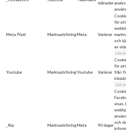
månader
analysera
använder 
Cookies 
för att id
webbläsar
Meta Pixel
Marknadsföring
Meta
Varierar
marknads
och tjäns
av sidan (
Läs mer
Cookies 
för att sp
Youtube
Marknadsföring
Youtube
Varierar
från Yout
inbäddade
Läs mer
Cookien b
Facebook
visas. Den
webbplat
användar
och skick
_fbp
Marknadsföring
Meta
90 dagar
informatio