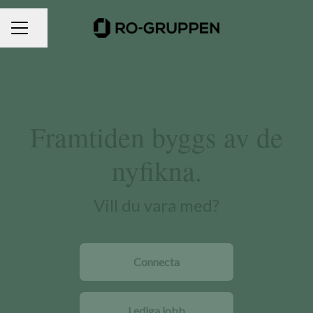
Dela sidan
KARRIÄRMENY
Framtiden byggs av de
nyfikna.
Vill du vara med?
Connecta
Lediga jobb