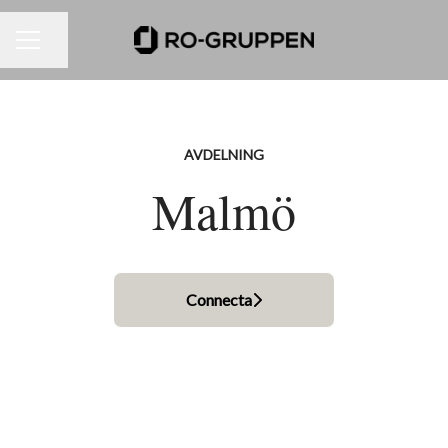
Dela sidan
KARRIÄRMENY
AVDELNING
Malmö
Connecta