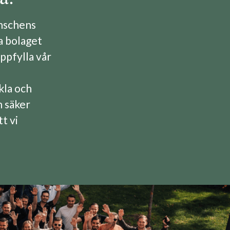
anschens
a bolaget
uppfylla vår
kla och
h säker
t vi