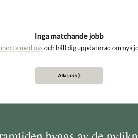
Inga matchande jobb
nnecta med oss
och håll dig uppdaterad om nya j
Alla jobb
ramtiden byggs av de nyfikn