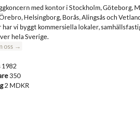
yggkoncern med kontor i Stockholm, Göteborg, 
 Örebro, Helsingborg, Borås, Alingsås och Vetlan
r har vi byggt kommersiella lokaler, samhällsfast
ver hela Sverige.
m oss →
s
1982
are
350
ng
2 MDKR