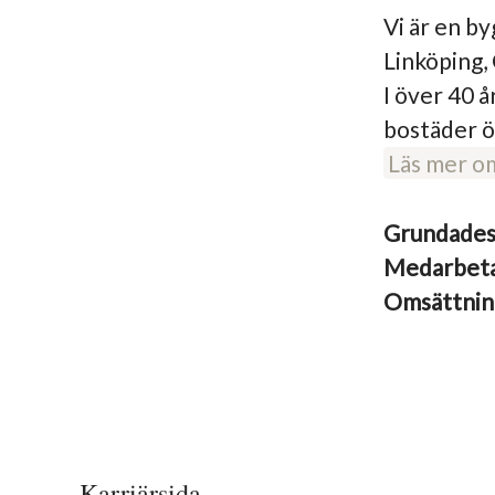
Vi är en b
Linköping,
I över 40 å
bostäder ö
Läs mer o
Grundade
Medarbet
Omsättni
Karriärsida