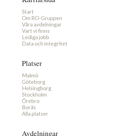
Start
Om RO-Gruppen
Våra avdelningar
Vart vi finns
Lediga jobb
Data och integritet
Platser
Malmö
Göteborg
Helsingborg
Stockholm
Örebro
Borås
Alla platser
Avdelningar