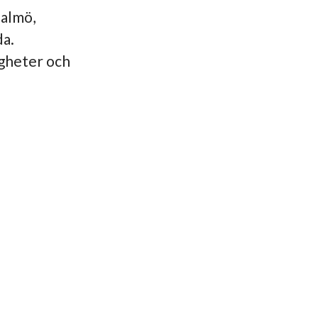
Malmö,
da.
igheter och