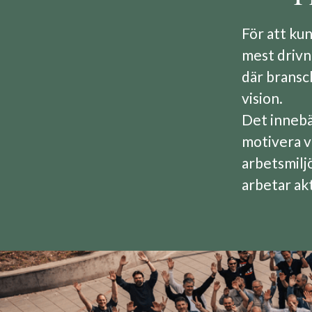
För att ku
mest drivn
där bransch
vision.
Det innebär
motivera v
arbetsmiljö
arbetar ak