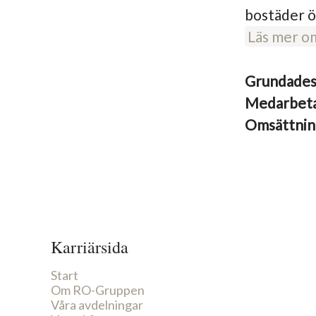
bostäder ö
Läs mer o
Grundade
Medarbet
Omsättni
Karriärsida
Start
Om RO-Gruppen
Våra avdelningar