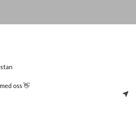
istan
med oss 👋