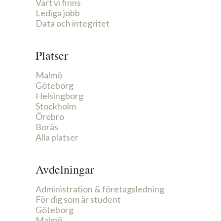
Vart vi finns
Lediga jobb
Data och integritet
Platser
Malmö
Göteborg
Helsingborg
Stockholm
Örebro
Borås
Alla platser
Avdelningar
Administration & företagsledning
För dig som är student
Göteborg
Malmö