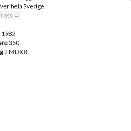
ver hela Sverige.
m oss →
s
1982
are
350
ng
2 MDKR