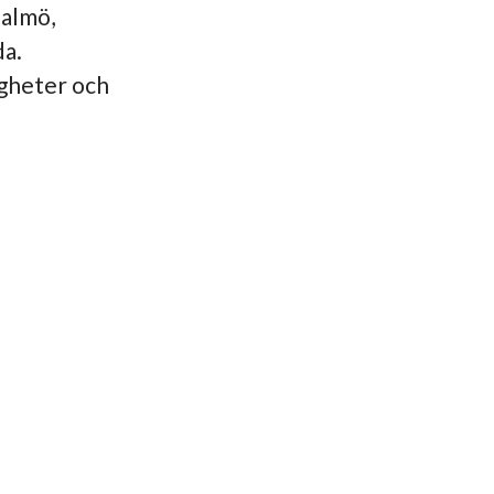
Malmö,
da.
igheter och