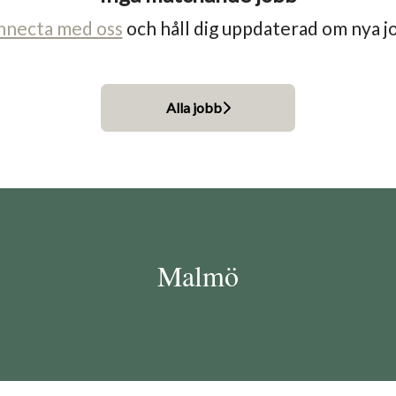
nnecta med oss
och håll dig uppdaterad om nya j
Alla jobb
Malmö