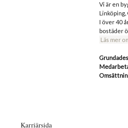
Vi är en b
Linköping,
I över 40 å
bostäder ö
Läs mer o
Grundade
Medarbet
Omsättni
Karriärsida