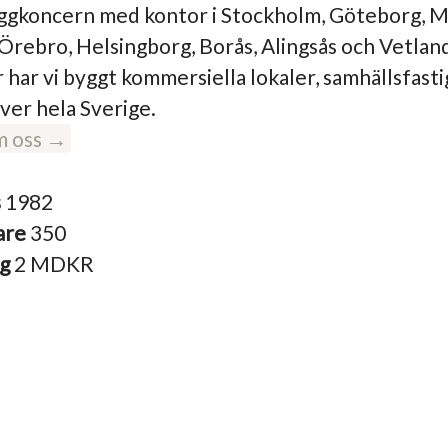
yggkoncern med kontor i Stockholm, Göteborg, 
 Örebro, Helsingborg, Borås, Alingsås och Vetlan
r har vi byggt kommersiella lokaler, samhällsfast
ver hela Sverige.
m oss →
s
1982
are
350
ng
2 MDKR