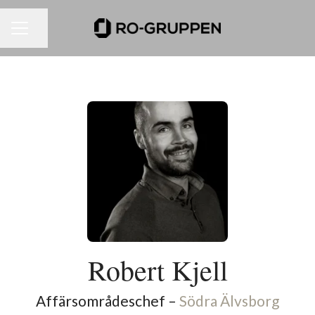
Dela sidan
KARRIÄRMENY
Robert Kjell
Affärsområdeschef –
Södra Älvsborg