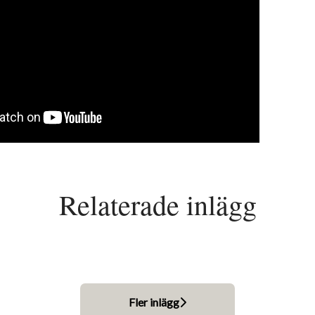
Relaterade inlägg
 Sveriges bästa arbetsplatser 2018 - igen
öretagare 2017
 Byggföretag 2017
Fler inlägg