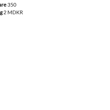
are
350
ng
2 MDKR