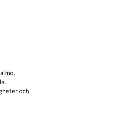
Malmö,
da.
igheter och