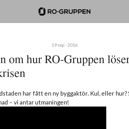
19 sep · 2016
en om hur RO-Gruppen löse
krisen
staden har fått en ny byggaktör. Kul, eller hur?
ad – vi antar utmaningen!