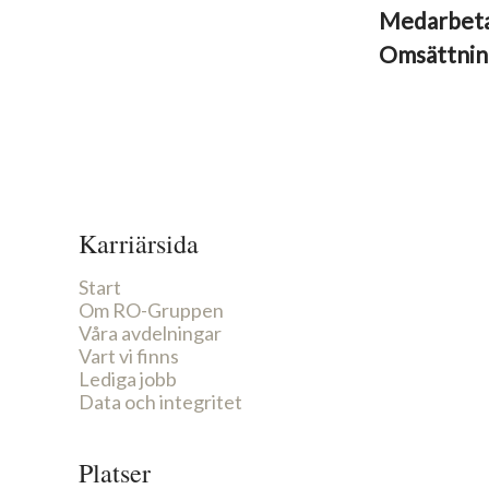
Medarbet
Omsättni
Karriärsida
Start
Om RO-Gruppen
Våra avdelningar
Vart vi finns
Lediga jobb
Data och integritet
Platser