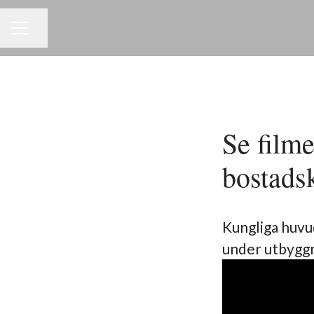
Dela sidan
KARRIÄRMENY
Se film
bostads
Kungliga huvud
under utbyggn