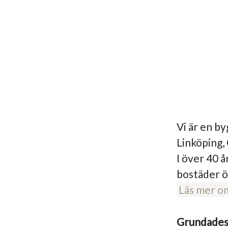
Vi är en b
Linköping,
I över 40 å
bostäder ö
Läs mer o
Grundade