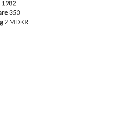
s
1982
are
350
ng
2 MDKR