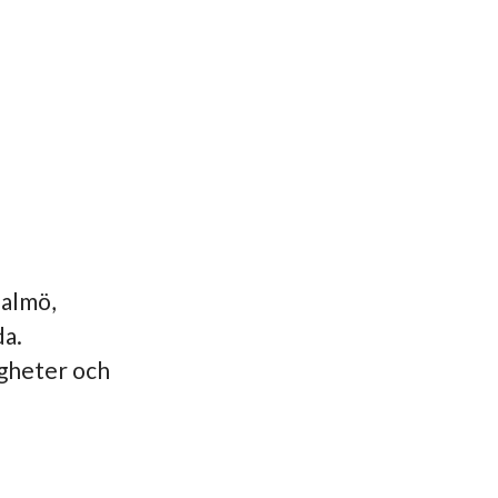
Malmö,
da.
igheter och