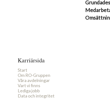
Grundade
Medarbet
Omsättni
Karriärsida
Start
Om RO-Gruppen
Våra avdelningar
Vart vi finns
Lediga jobb
Data och integritet