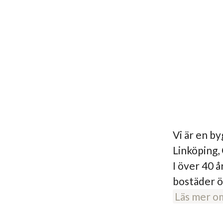
Vi är en b
Linköping,
I över 40 å
bostäder ö
Läs mer o